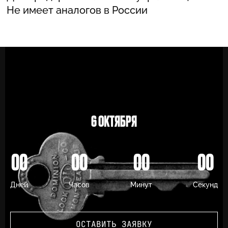
INFO@MARKETINGEVANGELIST.RU
TELEGRAM
6 ОКТЯБРЯ
00
00
00
00
Дней
Часов
Минут
Секунд
Нет такой профессии как
предприниматель. Даже диплом самого
престижного MBA и значимый опыт
ОСТАВИТЬ ЗАЯВКУ
работы в крупной корпорации не дают