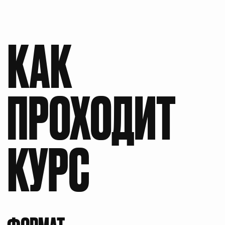
Исследуете роль основателя бизнеса.
Ведь бизнес — это не что иное, как
продолжение невроза своего владельца.
Практическая часть программы
направлена на раскрытие потенциала
участников, а также знакомство
с глубинными мотивами поведения.
03
Сможете смотреть на бизнес
и организацию как на живую систему или
группу, которая живет и развивается
согласно системным и групповым законам,
включая патологическое течение.
Сможете исследовать свой бизнес
в формате групповой
супервизии
.