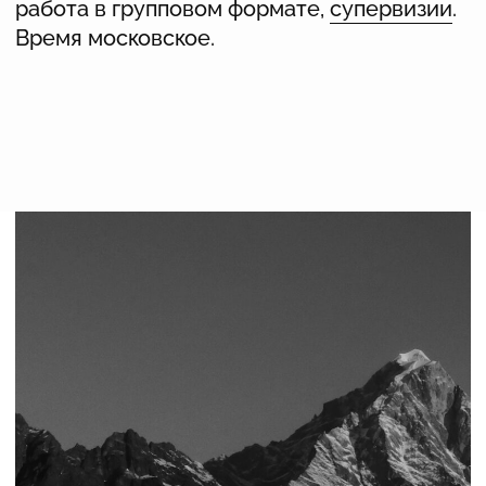
Международной Школы Группового
Психоанализа (COIRAG, EGATIN, ECPP) и
Центра Психотерапии и Психоанализа,
Президент ЕАРПП.
[ТИМОШКИНА АЛИНА АЛЕКСЕЕВНА,