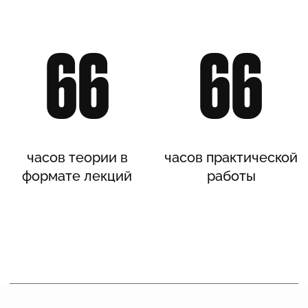
РЕЗУЛЬТАТ
01
Получите представление о механизмах
работы головного мозга и устройстве
психики. Эти знания помогут заглянуть
в глубины бессознательного и понять
причины всех необъяснимых,
иррациональных событий в нашей жизни,
включая бизнес и организационное
управление.
02