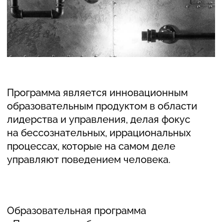
КАК
ПРОХОДИТ
КУРС
ФОРМАТ
Образовательная программа проводится
в онлайн формате,
на платформе Zoom. Все теоретические
блоки будут записаны
и выложены в закрытый чат. Блок
практической работы — без записи.