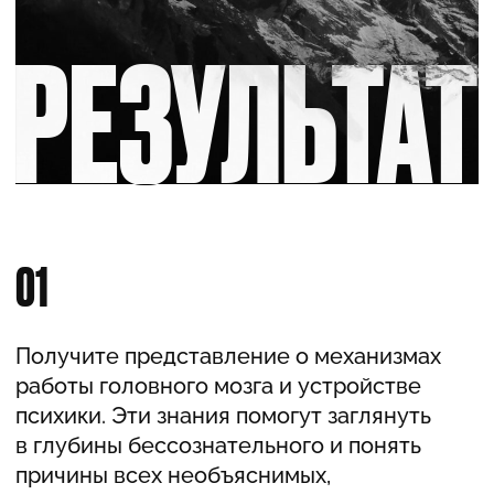
НАУЧНЫЙ РУКОДИТЕЛЬ]
АВТОР
ПРОГРАММЫ
Образование: клинический психолог,
психоаналитик, групп – аналитик,
психодинамический коуч, член
международного общества