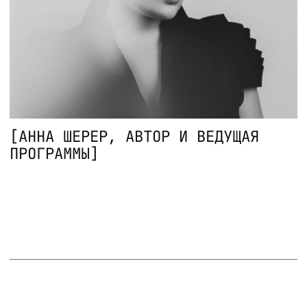
предварительное собеседование
с ведущим группы.
РАСПИСАНИЕ
Занятия проходят еженедельно по средам
в 19.00 по московскому времени.
Длительность сессии — 90 минут.
Запуск группы — 9 октября. Стоимость —
5000 рублей за одну сессию.
ОСТАВИТЬ ЗАЯВКУ