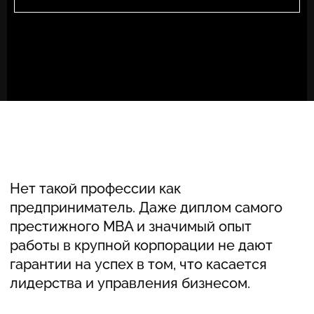
гарантии на успех в том, что касается
лидерства и управления бизнесом.
Конфликты, деструктивное поведение,
повторяющиеся события, сопротивление
изменениям, страх успеха — все это имеет
бессознательную природу, перед которой
рациональные инструменты управления
бессильны.
Исследование иррационального
находится в области психоанализа
и нейробиологии. Только
последовательное и фундаментальное
изучение теории психоанализа и базовых
принципов работы головного мозга
позволит понять истинные мотивы
поведения человека, которые
препятствуют развитию бизнеса
и реализации собственного потенциала.
Московский Институт Психоанализа
совместно с Европейской Ассоциацией