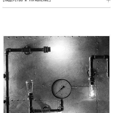
[ЛИДЕРСТВО И УПРАВЛЕНИЕ]
месяцев обучения
встречи один раз
в неделю
66
66
часов теории в
часов практической
формате лекций
работы