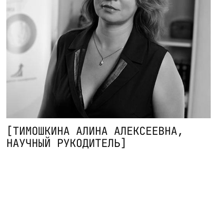
ОСТАВИТЬ ЗАЯВКУ
*при выборе тарифа откроется сайт
Московского Института Психоанализа
inpsycho.ru
СУПЕРВИЗИЯ