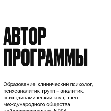
Основным инструментом психоанализа
бизнеса является метод бизнес
супервизии. Этот метод позволяет как
в зеркале увидеть скрытое за пределами
сознания. Групповая динамика отражает
происходящее в организации или
бессознательном ее основателя.
Эмоциональный опыт запускает процесс
ментализации, что способствует
глубокому пониманию сложной ситуации
и поиску решения для выхода из нее.
Международная школа группового
психоанализа совместно с Европейской
Ассоциацией Развития Психоанализа
и Психотерапии представляет группу для
работы в формате бизнес супервизии.
Адресована предпринимателям,
менеджерам высшего звена,
психоаналитикам, коучам,
организационным консультантам.